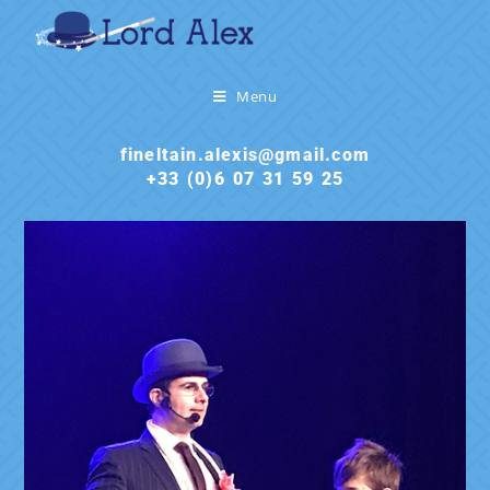
Menu
fineltain.alexis@gmail.com
+33 (0)6 07 31 59 25