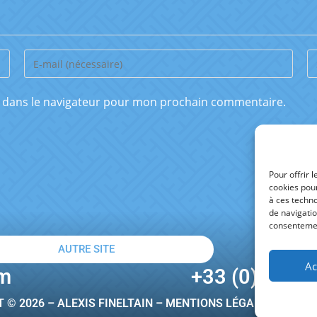
e dans le navigateur pour mon prochain commentaire.
Pour offrir 
cookies pour
à ces techn
de navigatio
consentement
AUTRE SITE
Ac
om
+33 (0)6 07 
 © 2026 – ALEXIS FINELTAIN –
MENTIONS LÉGALES