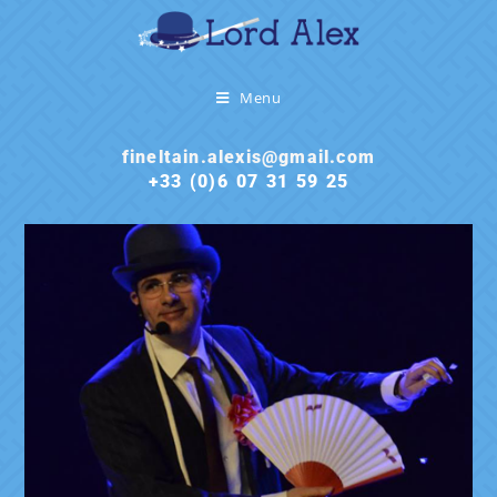
Menu
fineltain.alexis@gmail.com
+33 (0)6 07 31 59 25