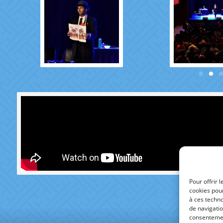
Pour offrir 
cookies pour
à ces techn
de navigatio
consentement