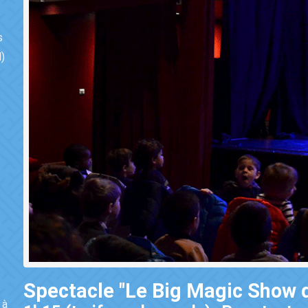
s
)
Spectacle "Le Big Magic Show d
 à