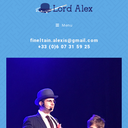
Menu
fineltain.alexis@gmail.com
+33 (0)6 07 31 59 25